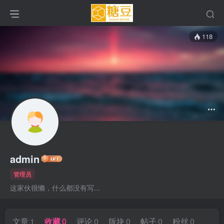
118
admin
管理员
这家伙很懒，什么都没有写...
文章
1
收藏
0
评论
0
版块
0
帖子
0
粉丝
0