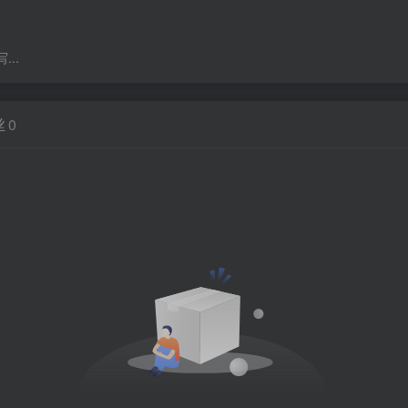
..
丝
0