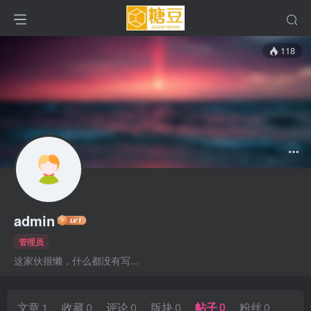
118
admin
管理员
这家伙很懒，什么都没有写...
文章
1
收藏
0
评论
0
版块
0
帖子
0
粉丝
0