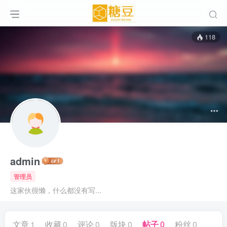
118
admin
管理员
这家伙很懒，什么都没有写...
文章
1
收藏
0
评论
0
版块
0
帖子
0
粉丝
0