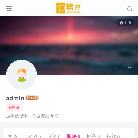
118
admin
管理员
这家伙很懒，什么都没有写...
文章
1
收藏
0
评论
0
版块
0
帖子
0
粉丝
0