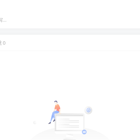
..
丝
0