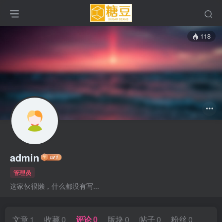
118
admin
管理员
这家伙很懒，什么都没有写...
文章
1
收藏
0
评论
0
版块
0
帖子
0
粉丝
0