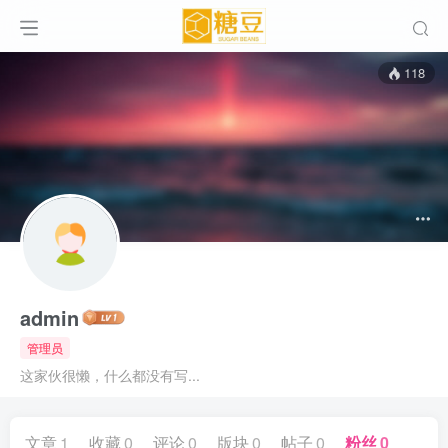
118
admin
管理员
这家伙很懒，什么都没有写...
文章
1
收藏
0
评论
0
版块
0
帖子
0
粉丝
0