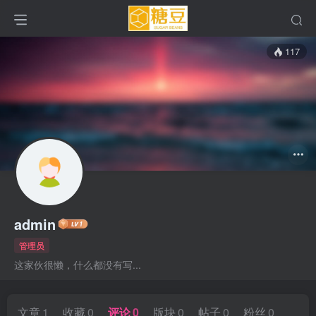
117
admin
管理员
这家伙很懒，什么都没有写...
文章
1
收藏
0
评论
0
版块
0
帖子
0
粉丝
0