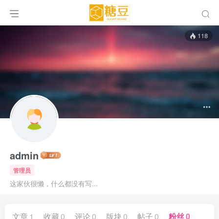
118
admin
管理员
这家伙很懒，什么都没有写...
文章
1
收藏
0
评论
0
版块
0
帖子
0
粉丝
0