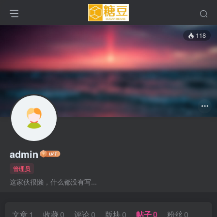
118
admin
管理员
这家伙很懒，什么都没有写...
文章
1
收藏
0
评论
0
版块
0
帖子
0
粉丝
0