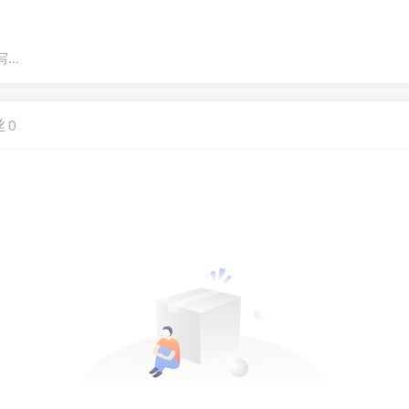
..
丝
0