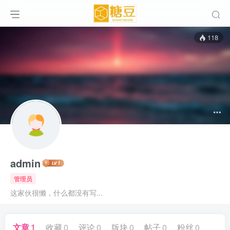
118
admin
管理员
这家伙很懒，什么都没有写...
文章
1
收藏
0
评论
0
版块
0
帖子
0
粉丝
0