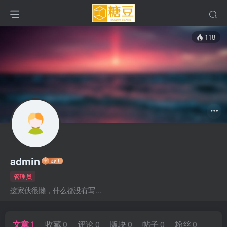
118
admin
管理员
这家伙很懒，什么都没有写...
文章
1
收藏
0
评论
0
版块
0
帖子
0
粉丝
0