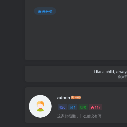
未分类
Like a child, alway
像孩
admin
0
1
0
117
这家伙很懒，什么都没有写...