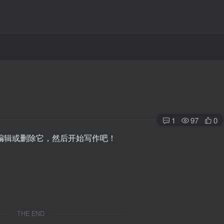
1
97
0
章。编辑或删除它，然后开始写作吧！
THE END