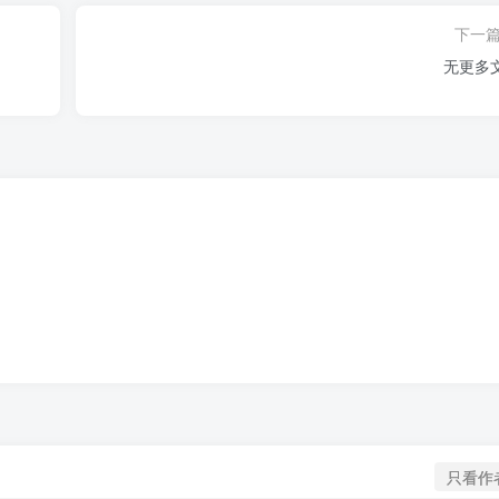
下一
无更多
只看作